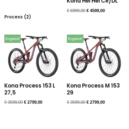
Kona Hei Hei CR/DL
€
6999,00
€
4599,00
Process
(2)
Angebot!
Angebot!
Kona Process 153 L
Kona Process M 153
27,5
29
€
3599,00
€
2799,00
€
3599,00
€
2799,00