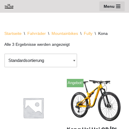
Menu
Zum
Inhalt
springen
Startseite
\
Fahrräder
\
Mountainbikes
\
Fully
\
Kona
Alle 3 Ergebnisse werden angezeigt
Angebot!